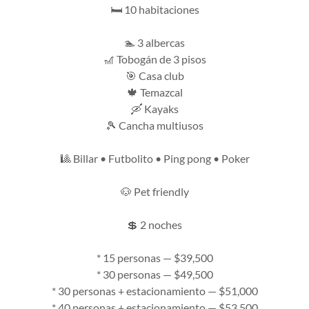
🛏️ 10 habitaciones
🏊 3 albercas
🎢 Tobogán de 3 pisos
🎯 Casa club
🍁 Temazcal
🛶 Kayaks
🎾 Cancha multiusos
🎱 Billar • Futbolito • Ping pong • Poker
🐶 Pet friendly
💲 2 noches
* 15 personas — $39,500
* 30 personas — $49,500
* 30 personas + estacionamiento — $51,000
* 40 personas + estacionamiento — $53,500