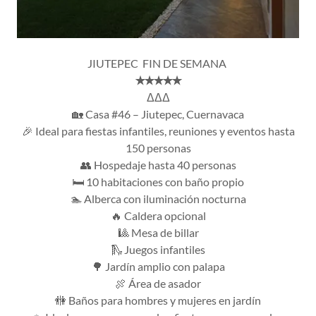
JIUTEPEC FIN DE SEMANA
✭✭✭✭✭
ΔΔΔ
🏡 Casa #46 – Jiutepec, Cuernavaca
🎉 Ideal para fiestas infantiles, reuniones y eventos hasta
150 personas
👥 Hospedaje hasta 40 personas
🛏️ 10 habitaciones con baño propio
🏊 Alberca con iluminación nocturna
🔥 Caldera opcional
🎱 Mesa de billar
🛝 Juegos infantiles
🌳 Jardín amplio con palapa
🍖 Área de asador
🚻 Baños para hombres y mujeres en jardín