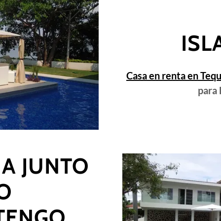
ISL
Casa en renta en Teq
para 
A JUNTO
O
TENGO