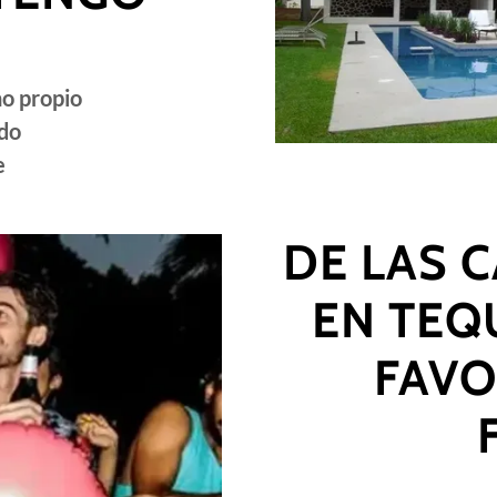
ño propio
ado
e
DE LAS 
EN TEQ
FAVO