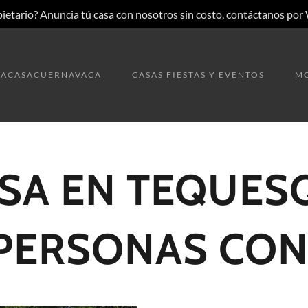
pietario? Anuncia tú casa con nosotros sin costo, contáctanos po
TACASACUERNAVACA
CASAS FIESTAS Y EVENTOS
M
ASA EN TEQUES
 PERSONAS CON