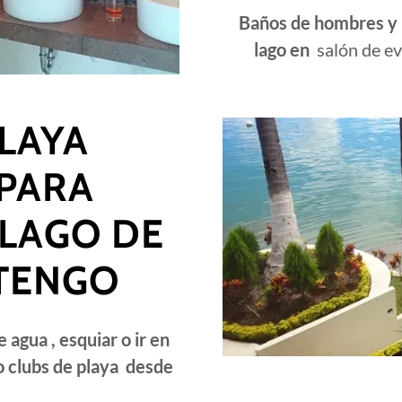
Baños de hombres y m
lago en
salón de e
PLAYA
PARA
 LAGO DE
TENGO
 agua , esquiar o ir en
o clubs de playa desde