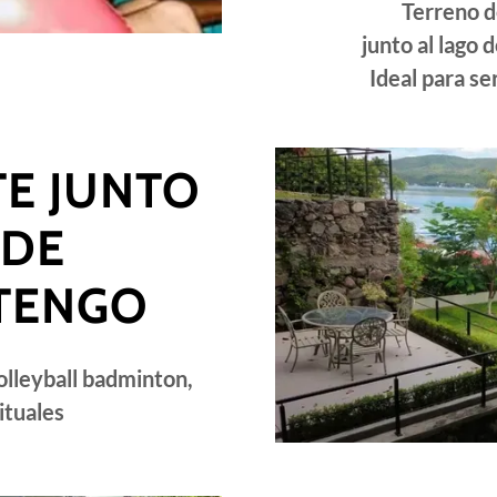
Terreno 
junto al lago
Ideal para se
TE JUNTO
 DE
TENGO
volleyball badminton,
rituales