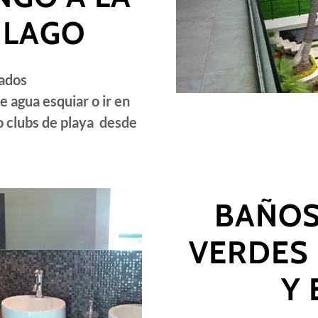
 LAGO
vados
e agua esquiar o ir en
o clubs de playa desde
BAÑOS
VERDES
Y